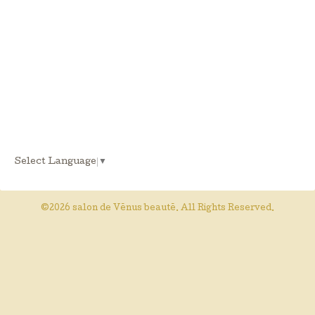
Select Language
▼
©2026
salon de Vēnus beautē
. All Rights Reserved.