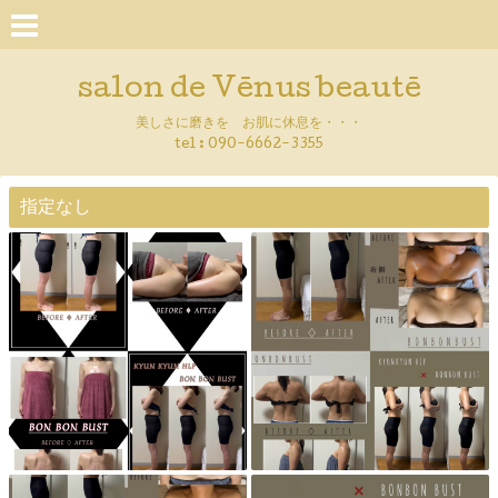
salon de Vēnus beautē
美しさに磨きを お肌に休息を・・・
tel :
090-6662-3355
指定なし