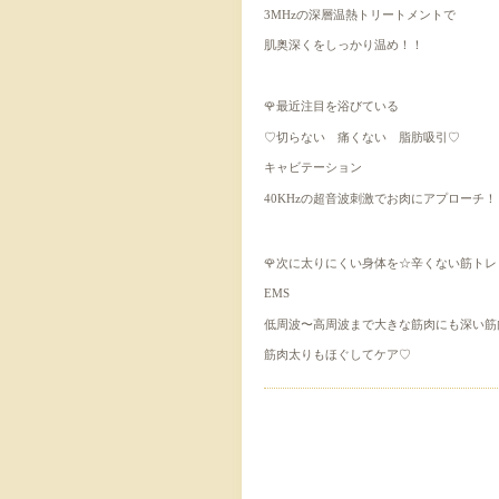
3MHz
の深層温熱トリートメントで
肌奥深くをしっかり温め！！
🌹最近注目を浴びている
♡
♡
切らない 痛くない 脂肪吸引
キャビテーション
40KHz
の超音波刺激でお肉にアプローチ！
☆
🌹次に太りにくい身体を
辛くない筋トレ
EMS
低周波〜高周波まで
大きな筋肉にも深い筋
♡
筋肉太りもほぐしてケア