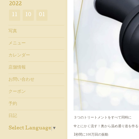
2022
11
10
01
写真
メニュー
カレンダー
店舗情報
お問い合わせ
クーポン
予約
日記
３つのトリートメントを
すべて同時に
🌹とにかく流す！
奥から温め通り道を作る
Select Language
▼
100
1秒間に
万回の振動