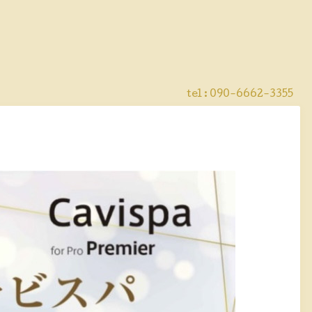
tel :
090-6662-3355