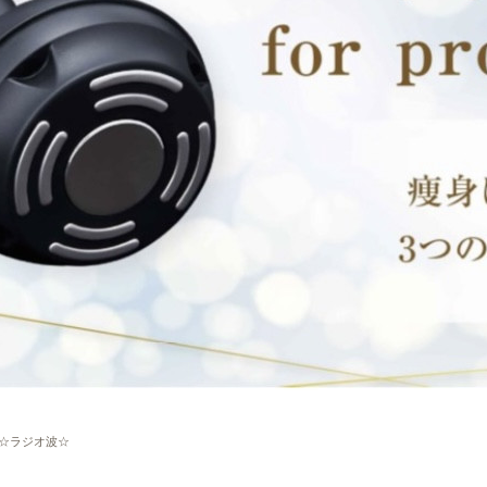
☆
ラジオ波☆