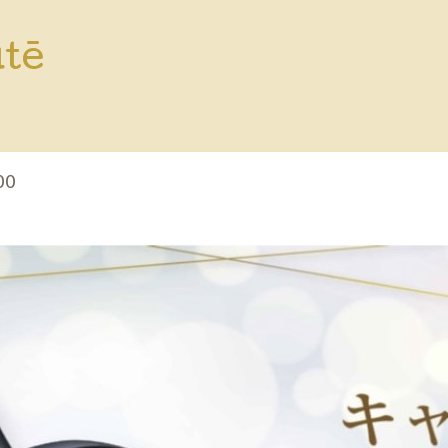
utē
00