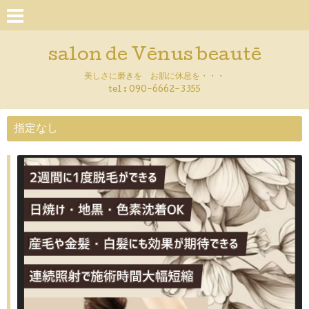
salon de Vēnus beautē
美しさに磨きを お肌に休息を・・・
tel :
090-6662-3355
指定なし