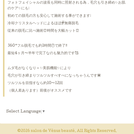
フォトフェイシャルの波長も同時に照射される為，毛穴も引き締め✨お肌
のケア✨にも❕
初めての脱毛の方も安心して施術する事ができます❕
冷却クリスタルヘッドによるほぼ#無痛脱毛
従来の脱毛に比べ施術⏰時間を大幅カット⏰
360°フル脱毛でも約1時間🕐で終了‼️
最短4ヶ月〜半年で完了なのも魅力的です🥰
ムダ毛がなくなり＋✨美肌機能✨により
毛穴が引き締まりツルツルすべすべになっちゃうんです💟
ツルツルを目指すなら約10〜12回
（個人差あります）前後がオススメです
Select Language
▼
©2026
salon de Vēnus beautē
. All Rights Reserved.