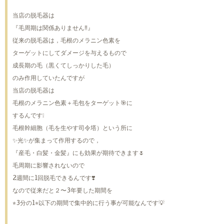
当店の脱毛器は
『毛周期は関係ありません‼️』
従来の脱毛器は，毛根のメラニン色素を
ターゲットにしてダメージを与えるもので
成長期の毛（黒くてしっかりした毛）
のみ作用していたんですが
当店の脱毛器は
毛根のメラニン色素＋毛包をターゲット🎯に
するんです❕
毛根幹細胞（毛を生やす司令塔）という所に
✨光✨が集まって作用するので，
『産毛・白髪・金髪』にも効果が期待できます🌷
毛周期に影響されないので
2週間に1回脱毛できるんです❣️
なので従来だと２〜3年要した期間を
⭐︎3分の1⭐︎以下の期間で集中的に行う事が可能なんです💡